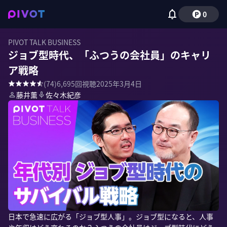
0
PIVOT TALK BUSINESS
ジョブ型時代、「ふつうの会社員」のキャリ
ア戦略
(
74
)
6,695
回視聴
2025年3月4日
藤井薫
佐々木紀彦
日本で急速に広がる「ジョブ型人事」。ジョブ型になると、人事