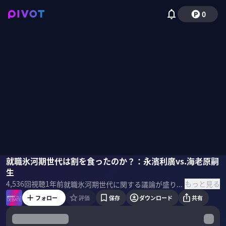
0
永濱利廣
就職氷河期世代は割を食ったのか？：永濱利廣vs.海老原嗣
海老原嗣生
佐々木紀彦
生
もっと見る
4,536
回視聴
1年前
就職氷河期世代に関する議論が盛り上がっている。この世代は本当に割を食ったのか？予算をつけて支援策を打ち出す必要はあるのか？エコノミストの永濱利廣氏と、雇用ジャーナリストの海老原嗣生氏に議論してもらった。 ＜ゲスト＞ 永濱利廣｜第一生命経済研究所 首席エコノミスト 早稲田大学卒業、東京大学大学院経済学研究科修士課程修了。第一生命保険入社後、日本経済研究センターを経て、2016 年より現職。衆議院調査局内閣調査室客員調査員、総務省「消費統計研究会」委員、景気循環学会常務理事、跡見学園女子大学非常勤講師。2015年、景気循環学会中原奨励賞を受賞。 『就職氷河期世代の経済学』 永濱利廣 (著)
フォロー
評価
保存
ダウンロード
共有