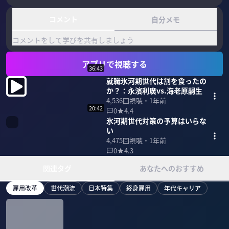
コメント
自分メモ
コメントをして学びを共有しましょう
アプリで視聴する
36:43
就職氷河期世代は割を食ったの
か？：永濱利廣vs.海老原嗣生
4,536
回視聴・
1年前
20:42
0
4.4
氷河期世代対策の予算はいらな
い
4,475
回視聴・
1年前
0
4.3
関連タグ
あなたへのおすすめ
雇用改革
世代潮流
日本特集
終身雇用
年代キャリア