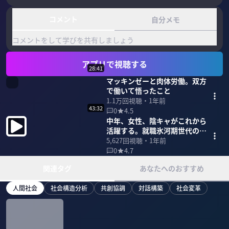
コメント
自分メモ
コメントをして学びを共有しましょう
アプリで視聴する
28:41
マッキンゼーと肉体労働。双方
で働いて悟ったこと
1.1万
回視聴・
1年前
43:32
0
4.5
中年、女性、陰キャがこれから
活躍する。就職氷河期世代の使
命
5,627
回視聴・
1年前
0
4.7
関連タグ
あなたへのおすすめ
人間社会
社会構造分析
共創協調
対話構築
社会変革