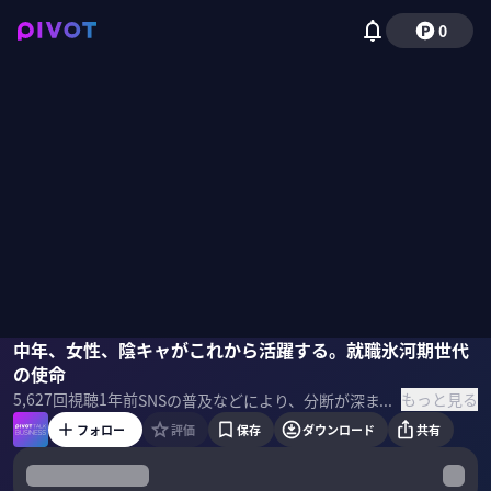
0
倉本圭造
中年、女性、陰キャがこれから活躍する。就職氷河期世代
佐々木紀彦
の使命
もっと見る
5,627
回視聴
1年前
SNSの普及などにより、分断が深まっている。罵り合うのではなく、問題を解決するために、令和の時代にはどんな議論と思考が必要なのか？経営コンサルタントで思想家、『論破という病』の著者である倉本圭造氏に話を聞いた。 ＜ゲスト＞ 倉本圭造｜経営コンサルタント・経済思想家 京都大学卒業。マッキンゼー入社後、「グローバリズム的思考法」と「日本社会の現実」を相乗効果的関係に持ち込む新しい視座の必要性を痛感。その探求のため肉体労働現場やホストクラブにまで潜入したフィールドワークや船井総研を経て独立。 ＜参考書籍＞ 『論破という病』 ※このリンクはAmazonアソシエイトリンクを使用しています
フォロー
評価
保存
ダウンロード
共有