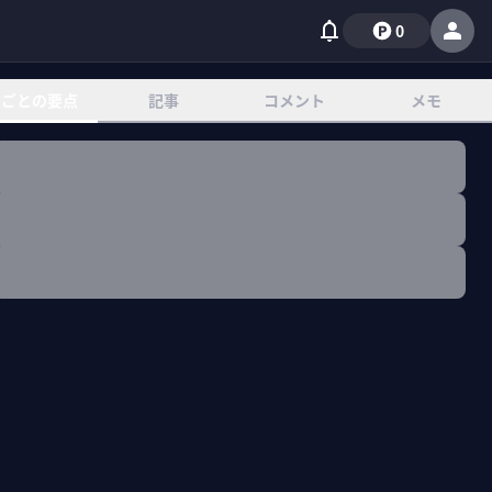
0
章ごとの要点
記事
コメント
メモ