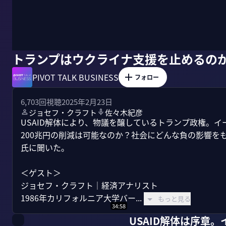
トランプはウクライナ支援を止めるの
PIVOT TALK BUSINESS
フォロー
6,703
回視聴
2025年2月23日
ジョセフ・クラフト
佐々木紀彦
USAID解体により、物議を醸しているトランプ政権。イ
200兆円の削減は可能なのか？社会にどんな負の影響を
氏に聞いた。

＜ゲスト＞

ジョセフ・クラフト｜経済アナリスト

1986年カリフォルニア大学バー...
もっと見る
34:58
USAID解体は序章