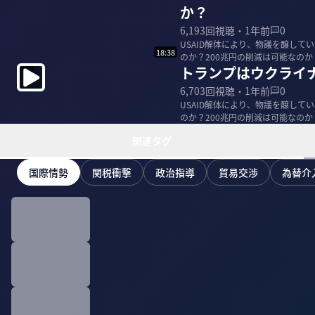
か？
6,193
回視聴・
1年前
0
USAID解体により、物議を醸して
18:38
のか？200兆円の削減は可能なの
トランプはウクライ
フ・クラ...
6,703
回視聴・
1年前
0
USAID解体により、物議を醸して
のか？200兆円の削減は可能なの
フ・クラ...
関連タグ
国際情勢
関税衝撃
政治指導
貿易交渉
為替介