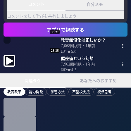
コメント
自分メモ
コメントをして学びを共有しましょう
アプリで視聴する
36:21
教育無償化は正しいか？
7,068
回視聴・
1年前
23:35
1
5.0
偏差値という幻想
7,562
回視聴・
1年前
2
4.3
関連タグ
あなたへのおすすめ
教育改革
能力開発
学習方法
不登校支援
視点思考