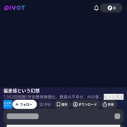
0
中室牧子
偏差値という幻想
日色保
工藤勇一
佐々木紀彦
もっと見る
7,562
回視聴
1年前
教育無償化、教員の不幸せ、AIの普及、受験システム崩壊など難問が山積する教育。日本の教育が抱える課題とは何か？それを乗り越えるために、どんな政策が必要なのか？教育経済学を専門する中室牧子・慶應義塾大学教授が、横浜創英中学・高等学校元校長の工藤勇一氏と、日本マクドナルドHDの日色保社長と語る。 ＜ゲスト＞ 工藤勇一｜元横浜創英中学・高等学校校長 1960年山形県生まれ。2014年から2020年3月まで千代田区立麹町中学校長を務め宿題、定期テスト、固定担任制の廃止などの大胆な教育改革を行った。 日色 保｜経済同友会 学校と経営者の交流活動推進委員会 委員長 日本マクドナルドHD CEO。1965年 愛知県生まれ。88年静岡大学人文学部卒。ジョンソン・エンド・ジョンソン社長などを経て、2021年より現職。
フォロー
評価
保存
ダウンロード
共有