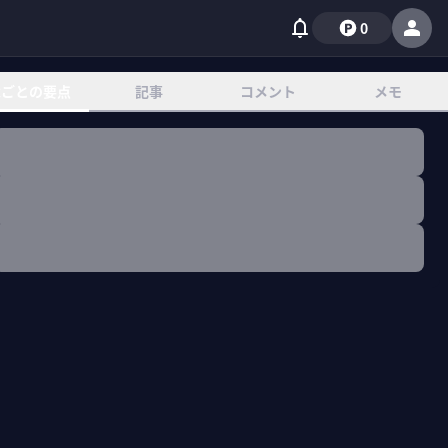
0
章ごとの要点
記事
コメント
メモ