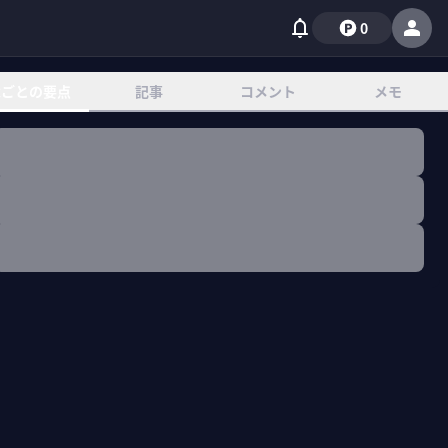
0
章ごとの要点
記事
コメント
メモ