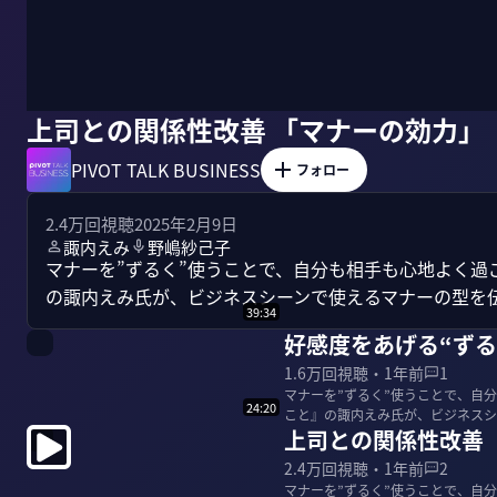
上司との関係性改善 「マナーの効力」
PIVOT TALK BUSINESS
フォロー
2.4万
回視聴
2025年2月9日
諏内えみ
野嶋紗己子
マナーを”ずるく”使うことで、自分も相手も心地よく過
の諏内えみ氏が、ビジネスシーンで使えるマナーの型を
39:34
好感度をあげる“ずる
1.6万
回視聴・
1年前
1
マナーを”ずるく”使うことで、自
24:20
こと』の諏内えみ氏が、ビジネスシーンで使えるマナ
上司との関係性改善 
ム代表 1...
2.4万
回視聴・
1年前
2
マナーを”ずるく”使うことで、自