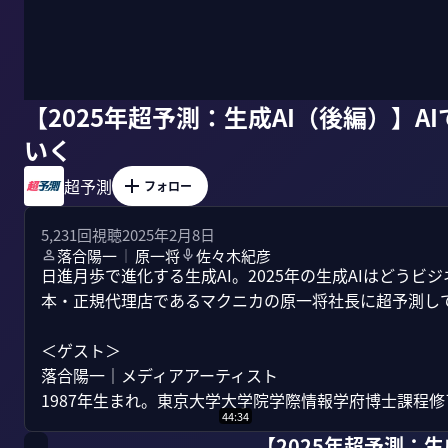
【2025年超予測：生成AI（後編）】
いく
超予測
フォロー
5,231
回視聴
2025年2月8日
落合陽一
原一将
佐々木紀彦
｜
日進月歩で進化する生成AI。2025年の生成AIはどうビ
本・正規代理店であるマクニカの原一将社長に超予測して
＜ゲスト＞

落合陽一｜メディアアーティスト

1987年生まれ。東京大学大学院学際情報学府博士課程修了
44:34
【2025年超予測：生