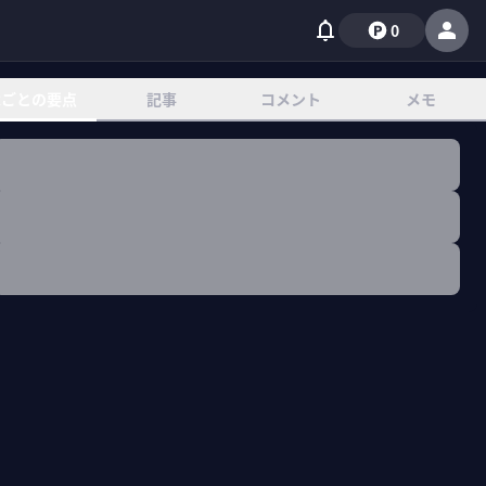
0
章ごとの要点
記事
コメント
メモ