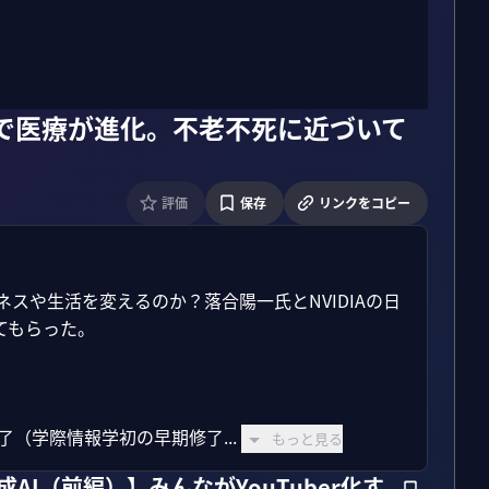
AIで医療が進化。不老不死に近づいて
評価
保存
リンクをコピー
ジネスや生活を変えるのか？落合陽一氏とNVIDIAの日
もらった。

（学際情報学初の早期修了...
もっと見る
成AI（前編）】みんながYouTuber化す