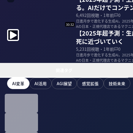
る。AIだけでコンテ
6,492
回視聴・
1年前
0
日進月歩で進化する生成AI。2025
30:32
【2025年超予測：
死に近づいていく
5,231
回視聴・
1年前
0
日進月歩で進化する生成AI。2025
関連タグ
AI変革
AI活用
AGI展望
感覚拡張
技術未来