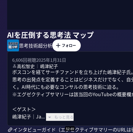
AIを圧倒する思考法 マップ
思考技術超分析
フォロー
6,606
回視聴
2025年1月31日
高松智史
嶋津紀子
｜
ボスコンを経てサーチファンドを立ち上げた嶋津紀子氏。
思考の出発点を定義することはビジネスだけでなく、自
く。AI時代にも必要なコンサルの思考技術に迫る。

※エグゼクティブサマリーは該当回のYouTubeの概要欄
＜ゲスト＞

嶋津紀子｜Ja...
もっと見る
インタビューガイド（エグゼクティブサマリーのURLは
52:49