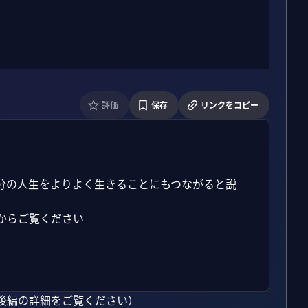
評価
保存
リンクをコピー


分の人生をよりよく生きることにもつながると説
からご覧ください

後編の詳細をご覧ください）