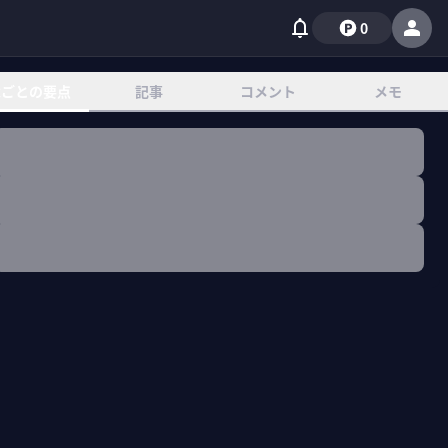
0
章ごとの要点
記事
コメント
メモ