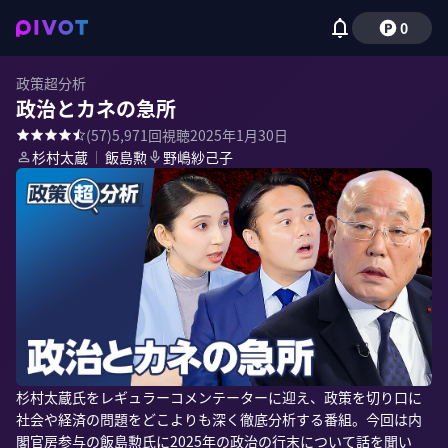
0
政策超分析
政治とカネの急所
(
57
)
5,971
回視聴
2025年1月30日
杉村太蔵
｜
飯島勲
野嶋紗己子
杉村太蔵氏をレギュラーコメンテーターに迎え、政策を切り口に
社会や経済の問題をどこよりも深く徹底分析する番組。今回は内
閣官房参与の飯島勲氏に2025年の政治の行末について話を聞い