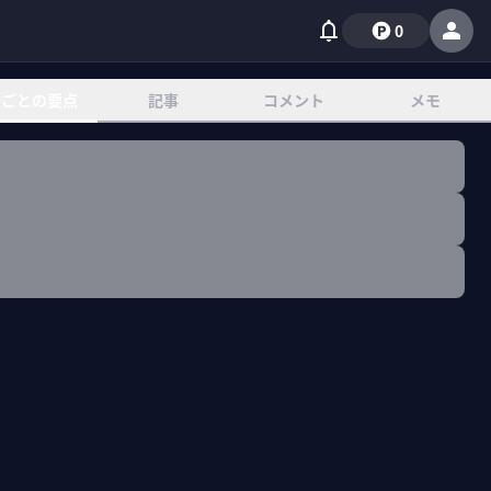
0
章ごとの要点
記事
コメント
メモ