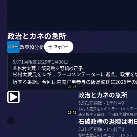
政治とカネの急所
政策超分析
フォロー
5,971
回視聴
2025年1月30日
杉村太蔵
飯島勲
野嶋紗己子
｜
杉村太蔵氏をレギュラーコメンテーターに迎え、政策を
析する番組。今回は内閣官房参与の飯島勲氏に2025年
28:33
政治とカネの急所
5,971
回視聴・
1年前
0
杉村太蔵氏をレギュラーコメンテー
26:43
底分析する番組。今回は内閣官房参
石破政権の退陣は明
5,311
回視聴・
1年前
0
杉村太蔵氏をレギュラーコメンテー