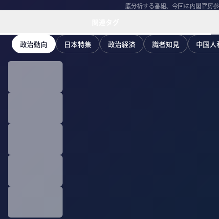
底分析する番組。今回は内閣官房参与の
ト＞ 飯島...
関連タグ
政治動向
日本特集
政治経済
識者知見
中国人