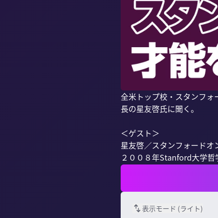
全米トップ校・スタンフォ
長の星友啓氏に聞く。

＜ゲスト＞

星友啓／スタンフォードオ
２００８年Stanford大
表示モード (
ライト
)