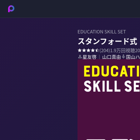
EDUCATION SKILL SET
スタンフォード式
(
204
)
1.9万
回視聴
2
星友啓
山口真由
国山ハ
｜