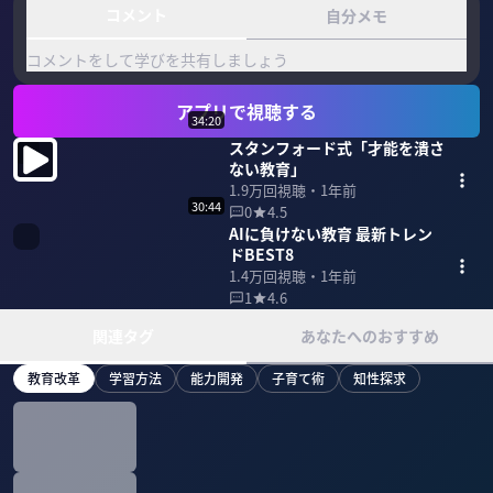
コメント
自分メモ
コメントをして学びを共有しましょう
アプリで視聴する
34:20
スタンフォード式「才能を潰さ
ない教育」
1.9万
回視聴・
1年前
30:44
0
4.5
AIに負けない教育 最新トレン
ドBEST8
1.4万
回視聴・
1年前
1
4.6
関連タグ
あなたへのおすすめ
教育改革
学習方法
能力開発
子育て術
知性探求