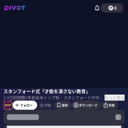
0
星友啓
スタンフォード式「才能を潰さない教育」
山口真由
国山ハセン
もっと見る
1.9万
回視聴
1年前
全米トップ校・スタンフォードが中高生に教えていることは何なのか？日本のオンライン校の今後はどうなるのか？校長の星友啓氏に聞く。 ＜ゲスト＞ 星友啓／スタンフォードオンラインハイスクール校長・哲学博士 ２００８年Stanford大学哲学博士修了後、同大学哲学部講師として論理学で教鞭をとりながら、Stanford Online High Schoolスタートアッププロジェクトに参加。 ２０１６年より校長に就任。 現職の傍ら、哲学、論理学、リーダーシップの講義活動や、米国、アジアにむけて、教育及び教育関連テクノロジー(EdTech)のコンサルティングにも取り組む。日本では慶應義塾大学特別招聘教授、横浜市立大学特任教授を務めている。 主な著書 『スタンフォードが中高生に教えていること』 『脳を活かす英会話』 『スタンフォード大学・オンラインハイスクール校長が教える 脳が一生忘れないインプット術』 ＜目次＞
フォロー
評価
保存
ダウンロード
共有