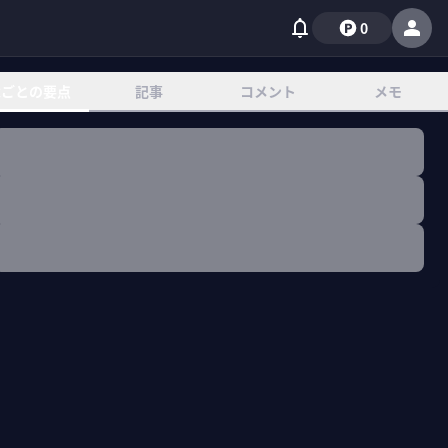
0
章ごとの要点
記事
コメント
メモ