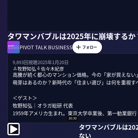
タワマンバブルは2025年に崩壊する
PIVOT TALK BUSINESS
フォロー
9,893
回視聴
2025年1月20日
牧野知弘
佐々木紀彦
高騰が続く都心のマンション価格。今の「家が買えない
萌芽はあるのか？新時代の「住まい選び」は何を重視すべ
＜ゲスト＞

牧野知弘｜オラガ総研 代表

1959年アメリカ生まれ。東京大学卒業後、第一勧業銀行（
30:30
タワマンバブルは20
ない