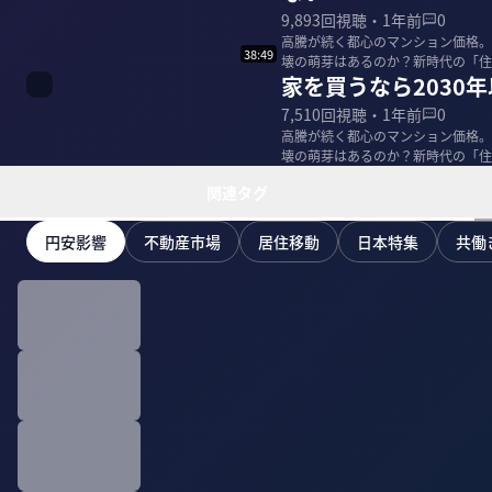
9,893
回視聴・
1年前
0
高騰が続く都心のマンション価格。
38:49
壊の萌芽はあるのか？新時代の「住
家を買うなら2030
聞いた。 ＜ゲ...
7,510
回視聴・
1年前
0
高騰が続く都心のマンション価格。
壊の萌芽はあるのか？新時代の「住
聞いた。 ＜ゲ...
関連タグ
円安影響
不動産市場
居住移動
日本特集
共働