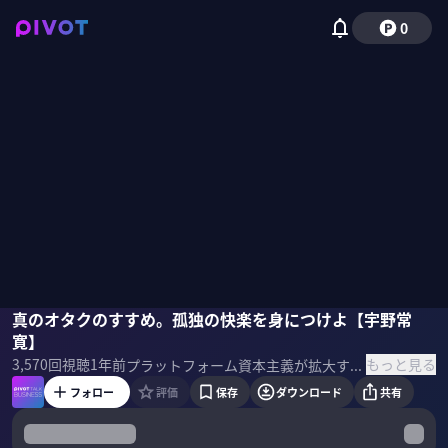
0
宇野常寛
真のオタクのすすめ。孤独の快楽を身につけよ【宇野常
佐々木紀彦
寛】
もっと見る
3,570
回視聴
1年前
プラットフォーム資本主義が拡大する世の中で、承認欲求に飲み込まれず、自分の物語を持って生きるために何が大切なのか？新著の『庭の話』を通して、「制作の快楽」という選択肢を提示した批評家の宇野常寛氏に話を聞いた。 ＜ゲスト＞ 宇野常寛｜批評家 1987年生まれ。批評誌＜PLANETS＞編集長。著書に『リトル・ピープル時代』、『遅いインターネット』、石破茂との対談『こんな日本をつくりたい』など。立教大学社会学部兼任講師も務める。 ▼参考書籍 『庭の話』
フォロー
評価
保存
ダウンロード
共有