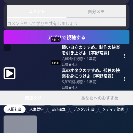
コメント
自分メモ
コメントをして学びを共有しましょう
アプリで視聴する
31:14
弱い自立のすすめ。制作の快楽
を引き上げよ【宇野常寛】
7,604
回視聴・
1年前
41:31
0
4.3
真のオタクのすすめ。孤独の快
楽を身につけよ【宇野常寛】
3,570
回視聴・
1年前
0
4.3
関連タグ
あなたへのおすすめ
人間社会
人生哲学
自己確立
デジタル社会
メディア動態