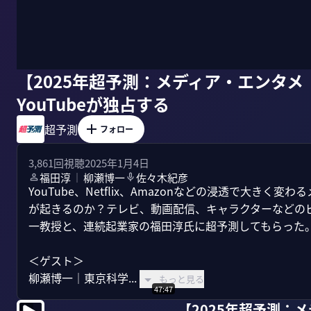
【2025年超予測：メディア・エンタ
YouTubeが独占する
超予測
フォロー
3,861
回視聴
2025年1月4日
福田淳
柳瀬博一
佐々木紀彦
｜
YouTube、Netflix、Amazonなどの浸透で大きく
が起きるのか？テレビ、動画配信、キャラクターなどの
一教授と、連続起業家の福田淳氏に超予測してもらった。
＜ゲスト＞

柳瀬博一｜東京科学...
もっと見る
47:47
【2025年超予測：