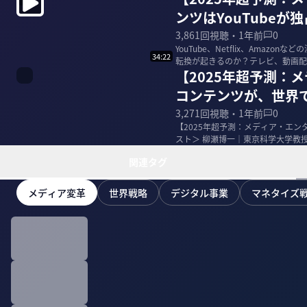
ンツはYouTubeが
3,861
回視聴・
1年前
0
YouTube、Netflix、Ama
34:22
転換が起きるのか？テレビ、動画配
【2025年超予測：
コンテンツが、世界
3,271
回視聴・
1年前
0
【2025年超予測：メディア・エン
スト＞ 柳瀬博一｜東京科学大学教授
日経...
関連タグ
メディア変革
世界戦略
デジタル事業
マネタイズ