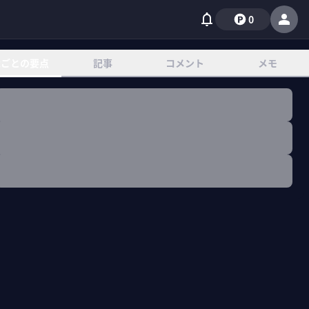
0
章ごとの要点
記事
コメント
メモ