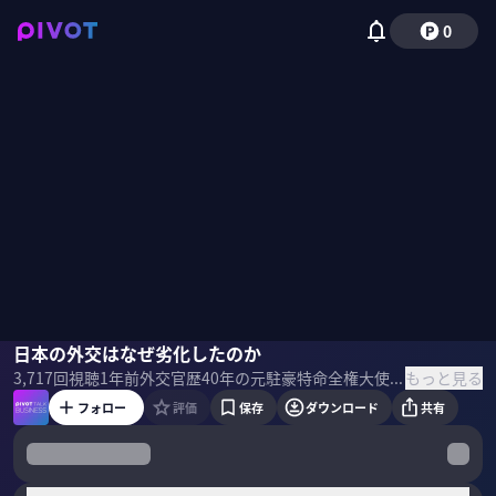
0
山上信吾
日本の外交はなぜ劣化したのか
野嶋紗己子
もっと見る
3,717
回視聴
1年前
外交官歴40年の元駐豪特命全権大使・山上信吾氏は「日本外交劣化の深刻さは、待ったなしだ」と指摘する。加速する「内向き志向」と発信力の欠如は、誰／何が原因だったのか。 ＜ゲスト＞ 山上信吾｜ 前駐オーストラリア特命全権大使 東京大学卒業後、外務省入省。在英国日本国大使館政務担当公使を経て前駐オーストラリア日本国特命全権大使に就任。現在はTMI総合法律事務所特別顧問等を務める。 ＜目次＞
フォロー
評価
保存
ダウンロード
共有