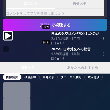
コメント
自分メモ
コメントをして学びを共有しましょう
アプリで視聴する
53:21
日本の外交はなぜ劣化したのか
3,717
回視聴・
1年前
18:54
1
4.7
2025年 日本外交への提言
4,859
回視聴・
1年前
0
4.6
関連タグ
あなたへのおすすめ
国際情勢
政治指導
貿易交渉
グローバル展開
政治経済