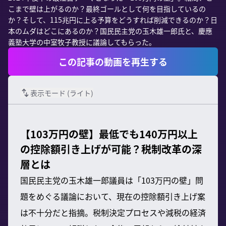
こまで壁は上がるのか？最終ゴールとして何を目指しているの
か？そして、115兆円に上る予算をどうすれば削減できるのか？日
本のムダはどこにあるのか？国民民主党の玉木雄一郎氏と、慶應
義塾大学の中室牧子教授に議論してもらった。
この記事の動画を再生する
表示モード (
ライト
)
【103万円の壁】最低でも140万円以上
の控除額引き上げが可能？税制改革の深
層とは
国民民主党の玉木雄一郎議員は「103万円の壁」問
題をめぐる議論において、現在の控除額引き上げ案
は不十分だと指摘。税制決定プロセスや減税の経済