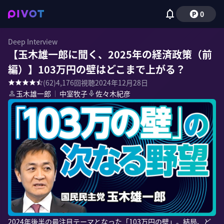
0
Deep Interview
【玉木雄一郎に聞く、2025年の経済政策（前
編）】103万円の壁はどこまで上がる？
(
62
)
4,176
回視聴
2024年12月28日
玉木雄一郎
｜
中室牧子
佐々木紀彦
2024年後半の最注目テーマとなった「103万円の壁」。結局、ど