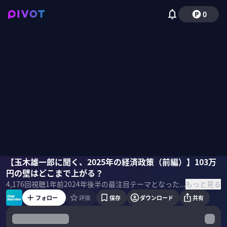
0
玉木雄一郎
【玉木雄一郎に聞く、2025年の経済政策（前編）】103万
中室牧子
佐々木紀彦
円の壁はどこまで上がる？
もっと見る
4,176
回視聴
1年前
2024年後半の最注目テーマとなった「103万円の壁」。結局、どこまで壁は上がるのか？最終ゴールとして何を目指しているのか？そして、115兆円に上る予算をどうすれば削減できるのか？日本のムダはどこにあるのか？国民民主党の玉木雄一郎氏と、慶應義塾大学の中室牧子教授に議論してもらった。
フォロー
評価
保存
ダウンロード
共有