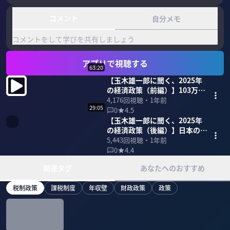
コメント
自分メモ
コメントをして学びを共有しましょう
アプリで視聴する
63:20
【玉木雄一郎に聞く、2025年
の経済政策（前編）】103万円
の壁はどこまで上がる？
4,176
回視聴・
1年前
29:05
0
4.5
【玉木雄一郎に聞く、2025年
の経済政策（後編）】日本のム
ダと令和の事業仕分けのススメ
5,443
回視聴・
1年前
0
4.4
関連タグ
あなたへのおすすめ
税制政策
課税制度
年収壁
財政政策
政策