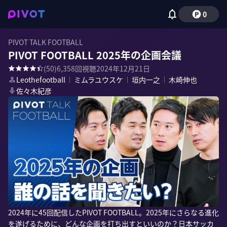
0
PIVOT TALK FOOTBALL
PIVOT FOOTBALL 2025年の企画会議
(
50
)
6,358
回視聴
2024年12月21日
Leothefootball
｜
ミムラユウスケ
｜
垣内一之
｜
木崎伸也
佐々木紀彦
2024年に45回配信したPIVOT FOOTBALL。2025年にさらなる進化
を遂げるために、どんな企画を打ち出すといいのか？日本サッカ