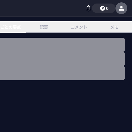
0
章ごとの要点
記事
コメント
メモ