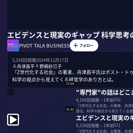
エビデンスと現実のギャップ 科学思考
PIVOT TALK BUSINESS
フォロー
5,336
回視聴
2024年12月17日
舟津昌平
野嶋紗己子
『Z世代化する社会』の著者、舟津昌平氏はポスト・ト
37:04
"専門家"の話はどこ
4,166
回視聴・
1年前
0
『Z世代化する社会』の著者、舟津
31:32
語る。科学の視点から見えてくる経営学のあり方とは。 ＜ゲスト
エビデンスと現実の
院経済学研...
5,336
回視聴・
1年前
1
『Z世代化する社会』の著者、舟津