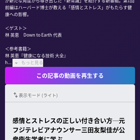
が新たな角度から導き出した「新常識」を紹介する新番組。第1回
前編はハーバード博士が教える「感情とストレス」がもたらす健
康への影響。

＜ゲスト＞

林 英恵　Down to Earth 代表

＜参考書籍＞

林 英恵『健康になる技術 大全』

h...
もっと見る
この記事の動画を再生する
表示モード (
ライト
)
感情とストレスの正しい付き合い方─元
フジテレビアナウンサー三田友梨佳が公
衆衛生学者に学ぶ