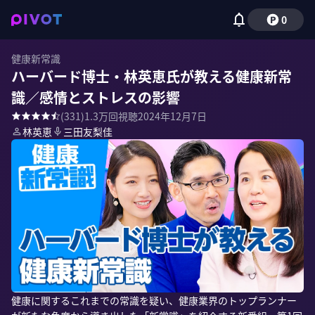
0
健康新常識
ハーバード博士・林英恵氏が教える健康新常
識／感情とストレスの影響
(
331
)
1.3万
回視聴
2024年12月7日
林英恵
三田友梨佳
健康に関するこれまでの常識を疑い、健康業界のトップランナー