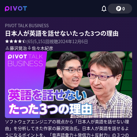
0
PIVOT TALK BUSINESS
日本人が英語を話せないたった3つの理由
(
65
)
5,151
回視聴
2024年12月6日
藤沢晃治
佐々木紀彦
ソフトウェアエンジニアの視点から「日本人が英語を話せない理
由」を分析してきた作家の藤沢晃治氏。日本人が英語を話せるよ
うになるポイントを、「音声語彙力＋発信力＋反射力」の３つの