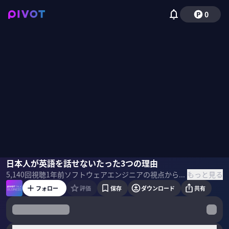
0
藤沢晃治
日本人が英語を話せないたった3つの理由
佐々木紀彦
もっと見る
5,140
回視聴
1年前
ソフトウェアエンジニアの視点から「日本人が英語を話せない理由」を分析してきた作家の藤沢晃治氏。日本人が英語を話せるようになるポイントを、「音声語彙力＋発信力＋反射力」の３つの切り口から解説する。
フォロー
評価
保存
ダウンロード
共有