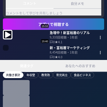
コメント
自分メモ
コメントをして学びを共有しましょう
アプリで視聴する
25:55
急増中！新富裕層のリアル
9,333
回視聴・
1年前
19:40
0
4.1
新・富裕層マーケティング
8,454
回視聴・
1年前
0
4.0
関連タグ
あなたへのおすすめ
共働き家計
年収壁
教育熱
育児両立
食品ビジネス