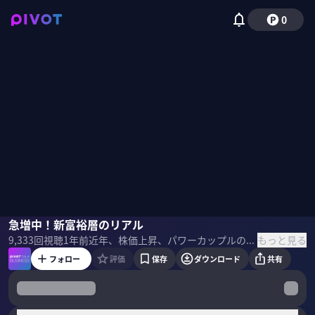
0
三宅大介
急増中！新富裕層のリアル
佐々木紀彦
もっと見る
9,333
回視聴
1年前
近年、株価上昇、パワーカップルの増加などにより急増している新富裕層。新しい富裕層はどのような人たちなのか？どんな価値観を持っているのか？新富裕層向けマーケティングの示唆を含めて、博報堂富裕層マーケティングラボの三宅大介氏に聞いた。
フォロー
評価
保存
ダウンロード
共有