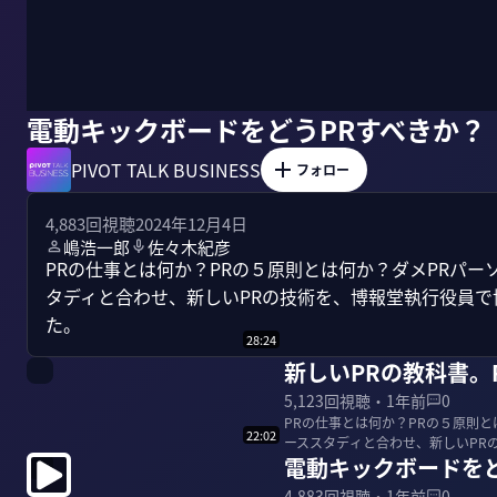
電動キックボードをどうPRすべきか？
PIVOT TALK BUSINESS
フォロー
4,883
回視聴
2024年12月4日
嶋浩一郎
佐々木紀彦
PRの仕事とは何か？PRの５原則とは何か？ダメPRパー
タディと合わせ、新しいPRの技術を、博報堂執行役員
た。
28:24
新しいPRの教科書。
5,123
回視聴・
1年前
0
PRの仕事とは何か？PRの５原則
22:02
ーススタディと合わせ、新しいPR
電動キックボードを
ってもらった...
4,883
回視聴・
1年前
0