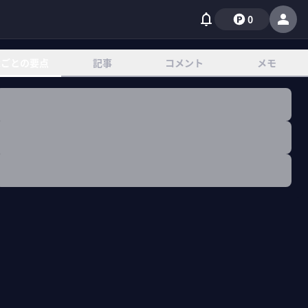
0
章ごとの要点
記事
コメント
メモ