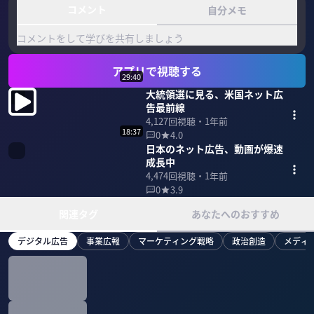
コメント
自分メモ
コメントをして学びを共有しましょう
アプリで視聴する
29:40
大統領選に見る、米国ネット広
告最前線
4,127
回視聴・
1年前
18:37
0
4.0
日本のネット広告、動画が爆速
成長中
4,474
回視聴・
1年前
0
3.9
関連タグ
あなたへのおすすめ
デジタル広告
事業広報
マーケティング戦略
政治創造
メディ