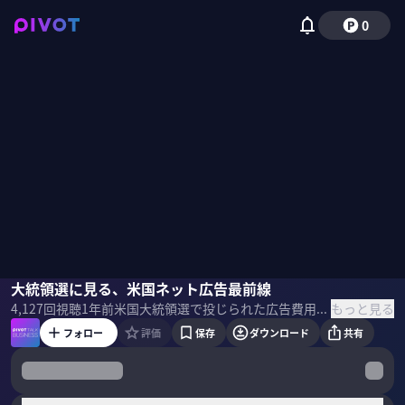
0
千葉知裕
大統領選に見る、米国ネット広告最前線
佐々木紀彦
もっと見る
4,127
回視聴
1年前
米国大統領選で投じられた広告費用はおよそ２兆円。中でも、ターゲットを絞ったネット広告の存在感が急拡大している。トランプはいかにネットマーケを駆使したのか？今、米国のネット広告市場で何が起きているのか？マクビーの千葉知裕社長に聞いた。
フォロー
評価
保存
ダウンロード
共有