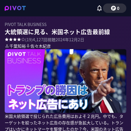
0
PIVOT TALK BUSINESS
大統領選に見る、米国ネット広告最前線
(
19
)
4,127
回視聴
2024年12月2日
千葉知裕
佐々木紀彦
米国大統領選で投じられた広告費用はおよそ２兆円。中でも、タ
ーゲットを絞ったネット広告の存在感が急拡大している。トラン
プはいかにネットマーケを駆使したのか？今、米国のネット広告