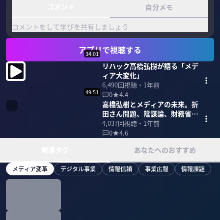
コメント
自分メモ
コメントをして学びを共有しましょう
アプリで視聴する
34:01
リハック高橋弘樹が語る「メデ
ィア大変化」
6,490
回視聴・
1年前
49:51
0
4.4
高橋弘樹とメディアの未来。折
田さん問題、陰謀論、財務省批
判、真実と本音
4,037
回視聴・
1年前
0
4.6
関連タグ
あなたへのおすすめ
メディア変革
デジタル事業
情報信頼
事業広報
情報課題