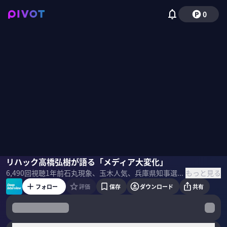
0
高橋弘樹
リハック高橋弘樹が語る「メディア大変化」
佐々木紀彦
もっと見る
6,490
回視聴
1年前
石丸現象、玉木人気、兵庫県知事選。その全てに多大なる影響を与えた、経済メディアの「ReHacQ」リハック。創設者でプロデューサーの高橋弘樹氏は、今のメディアで起きている大変化をどう捉えているのか？直撃インタビューした。
フォロー
評価
保存
ダウンロード
共有