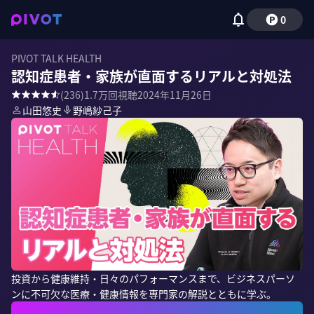
0
PIVOT TALK HEALTH
認知症患者・家族が直面するリアルと対処法
(
236
)
1.7万
回視聴
2024年11月26日
山田悠史
野嶋紗己子
投資から健康維持・日々のパフォーマンスまで、ビジネスパーソ
ンに不可欠な医療・健康情報を専門家の解説とともに学ぶ。