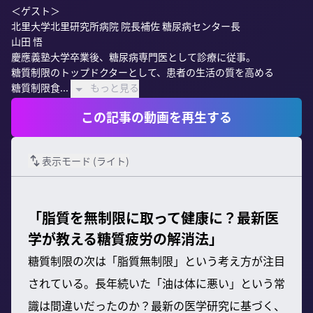
＜ゲスト＞

北里大学北里研究所病院 院長補佐 糖尿病センター長

山田 悟

慶應義塾大学卒業後、糖尿病専門医として診療に従事。

糖質制限のトップドクターとして、患者の生活の質を高める

糖質制限食...
もっと見る
この記事の動画を再生する
表示モード (
ライト
)
「脂質を無制限に取って健康に？最新医
学が教える糖質疲労の解消法」
糖質制限の次は「脂質無制限」という考え方が注目
されている。長年続いた「油は体に悪い」という常
識は間違いだったのか？最新の医学研究に基づく、