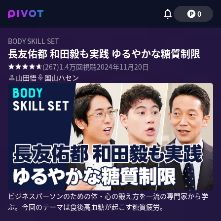
0
BODY SKILL SET
長友佑都 和田毅も実践 ゆるやかな糖質制限
(
267
)
1.4万
回視聴
2024年11月20日
山田悟
国山ハセン
ビジネスパーソンのための体・心の鍛え方を一流の専門家から学
ぶ。今回のテーマは食後高血糖が起こす糖質疲労。
