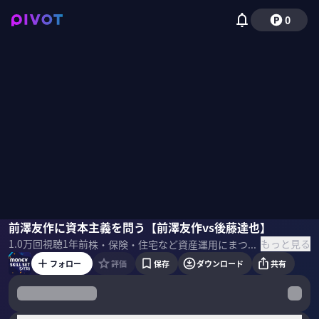
0
前澤友作
前澤友作に資本主義を問う【前澤友作vs後藤達也】
後藤達也
国山ハセン
もっと見る
1.0万
回視聴
1年前
株・保険・住宅など資産運用にまつわるスキルセットを一流のプロの講義を受けて学ぶMONEY SKILL SETの応用編。今回は特別編として「国民総株主」を掲げた新ビジネスを立ち上げた前澤友作氏にインタビュー。後藤達也氏が特別出演。 ＜ゲスト＞ 前澤友作（実業家／カブ&ピース株式会社代表取締役社長）
フォロー
評価
保存
ダウンロード
共有