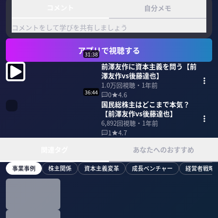
コメント
自分メモ
コメントをして学びを共有しましょう
アプリで視聴する
31:38
前澤友作に資本主義を問う【前
澤友作vs後藤達也】
1.0万
回視聴・
1年前
36:44
0
4.6
国民総株主はどこまで本気？
【前澤友作vs後藤達也】
6,892
回視聴・
1年前
1
4.7
関連タグ
あなたへのおすすめ
事業事例
株主関係
資本主義変革
成長ベンチャー
経営者戦略