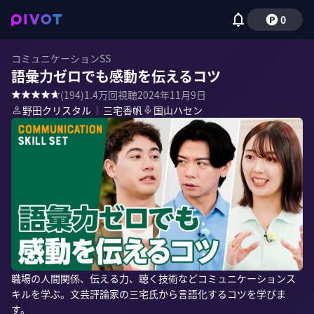
0
コミュニケーションSS
語彙力ゼロでも感動を伝えるコツ
(
194
)
1.4万
回視聴
2024年11月9日
野田クリスタル
｜
三宅香帆
国山ハセン
職場の人間関係、伝える力、聴く技術などコミュニケーションス
キルを学ぶ。文芸評論家の三宅氏から言語化するコツを学びま
す。
