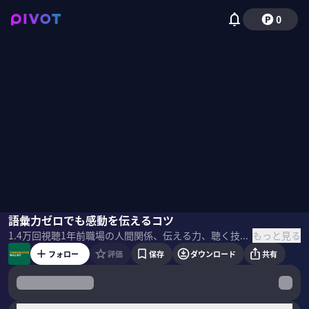
0
野田クリスタル
語彙力ゼロでも感動を伝えるコツ
三宅香帆
国山ハセン
もっと見る
1.4万
回視聴
1年前
職場の人間関係、伝える力、聴く技術などコミュニケーションスキルを学ぶ。文芸評論家の三宅氏から言語化するコツを学びます。 ＜ゲスト＞ 三宅香帆｜文芸評論家/京都市立芸術大学非常勤講師 1994年、徳島県生まれ。京都大学大学院人間・環境学研究科博士前期課程修了。 小説、古典文学、 エンタメなど、幅広い分野で批評や解説を手がける。 年間で365冊の本を読む。 【主な著書】 「なぜ働いていると本が読めなくなるのか』20万部突破 「好きを言語化する技術」 12万部突破 ＜目次＞
フォロー
評価
保存
ダウンロード
共有