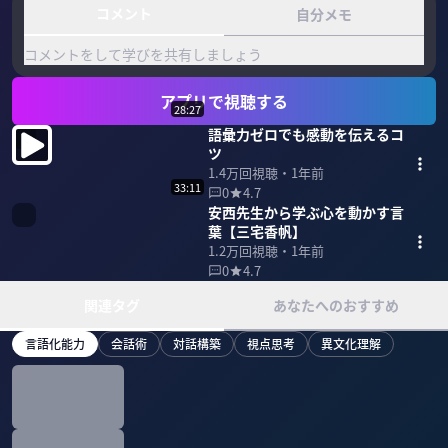
コメント
自分メモ
コメントをして学びを共有しましょう
アプリで視聴する
28:27
語彙力ゼロでも感動を伝えるコ
ツ
1.4万
回視聴・
1年前
33:11
0
4.7
安西先生から学ぶ心を動かす言
葉【三宅香帆】
1.2万
回視聴・
1年前
0
4.7
関連タグ
あなたへのおすすめ
言語化能力
会話術
対話構築
視点思考
異文化理解