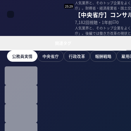
人気業界と、そのトップ企業をよく
25:29
庁」。財務省・経済産業省・国土交
【中央省庁】コンサ
る。 ＜ゲスト＞ ...
7,182
回視聴・
1年前
0
人気業界と、そのトップ企業をよく
庁」。後編では働き方改革の現状と産業政策の大転
産業省出身 /...
関連タグ
公務員実情
中央省庁
行政改革
報酬戦略
雇用