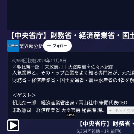
【中央省庁】財務省・経済産業省・国
業界超分析
フォロー
6,364
回視聴
2024年11月8日
朝比奈一郎
末政憲司
大澤陽樹
佐々木紀彦
｜
｜
人気業界と、そのトップ企業をよく知る専門家が、元社
財務省・経済産業省・国土交通省・農林水産省の4省を解
＜ゲスト＞

朝比奈一郎　経済産業省出身 / 青山社中 筆頭代表CEO

末政憲司　経済産業省 大臣官房 秘書課 課...
もっと見
53:54
【中央省庁】財務省
6,364
回視聴・
1年前
0