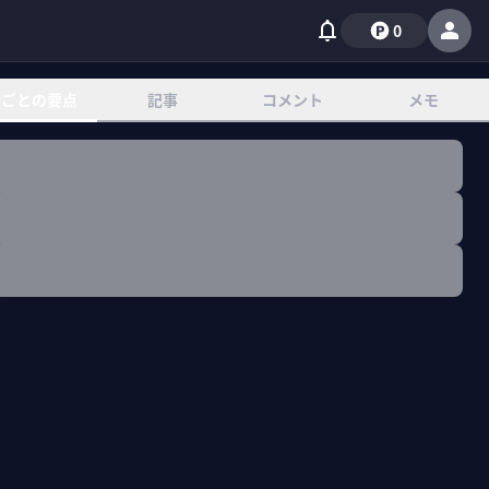
0
章ごとの要点
記事
コメント
メモ