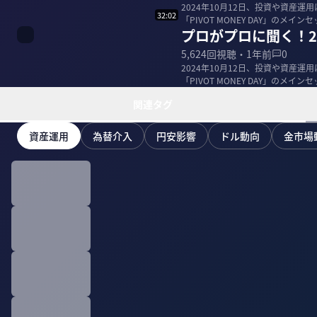
2024年10月12日、投資や資産
32:02
「PIVOT MONEY DAY」の
プロがプロに聞く！2
野...
5,624
回視聴・
1年前
0
2024年10月12日、投資や資産
「PIVOT MONEY DAY」のメ
関連タグ
資産運用
為替介入
円安影響
ドル動向
金市場