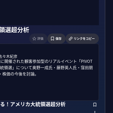
領選超分析
評価
保存
リンクをコピー
佐々木紀彦
的に開催された観客参加型のリアルイベント「PIVOT 
カ大統領選」について奥野一成氏・藤野英人氏・窪田朋
株価の今後を討論。

斬る！アメリカ大統領選超分析