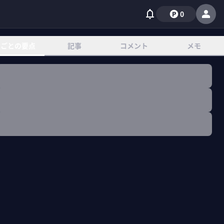
0
章ごとの要点
記事
コメント
メモ