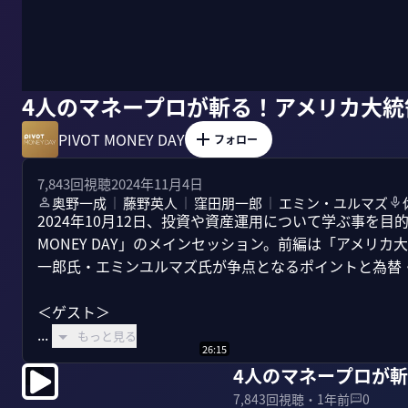
4人のマネープロが斬る！アメリカ大統
PIVOT MONEY DAY
フォロー
7,843
回視聴
2024年11月4日
奥野一成
藤野英人
窪田朋一郎
エミン・ユルマズ
｜
｜
｜
2024年10月12日、投資や資産運用について学ぶ事を目
MONEY DAY」のメインセッション。前編は「アメリ
一郎氏・エミンユルマズ氏が争点となるポイントと為替・
＜ゲスト＞

...
もっと見る
26:15
4人のマネープロが
7,843
回視聴・
1年前
0