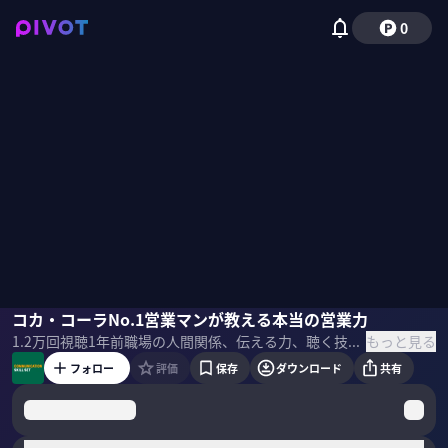
0
山岡彰彦
コカ・コーラNo.1営業マンが教える本当の営業力
野田クリスタル
国山ハセン
もっと見る
1.2万
回視聴
1年前
職場の人間関係、伝える力、聴く技術などコミュニケーションスキルを学ぶ。元コカ・コーラNo.1営業マンが、現代ビジネスパーソンに必要な本当の営業力を伝える。 ＜ゲスト＞ 山岡彰彦／アクセルレイト21代表 1980年に四国コカ・コーラボトリングに入社。 1995年にコカ・コーラセールスマンコンテストで全国一位。 現在は、大学、外資系製薬企業、国内大手通信企業、家電メーカー、損保企業、政府関連機関で人材育成協業を実施。 ＜目次＞
フォロー
評価
保存
ダウンロード
共有