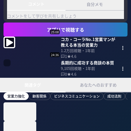
コメント
自分メモ
コメントをして学びを共有しましょう
アプリで視聴する
25:08
コカ・コーラNo.1営業マンが
教える本当の営業力
1.2万
回視聴・
1年前
24:36
1
4.6
長期的に成功する商談の本質
9,105
回視聴・
1年前
0
4.6
関連タグ
あなたへのおすすめ
営業力強化
顧客関係
ビジネスコミュニケーション
成功法則