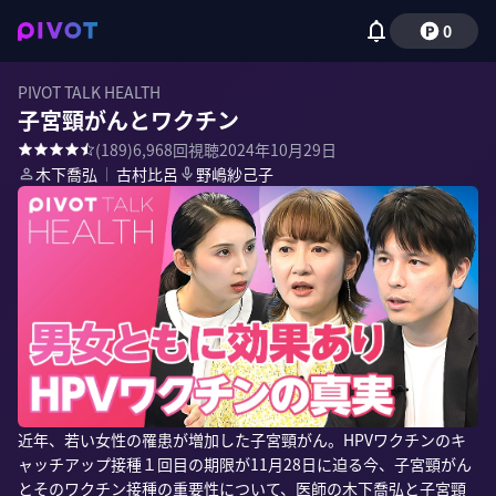
0
PIVOT TALK HEALTH
子宮頸がんとワクチン
(
189
)
6,968
回視聴
2024年10月29日
木下喬弘
｜
古村比呂
野嶋紗己子
近年、若い女性の罹患が増加した子宮頸がん。HPVワクチンのキ
ャッチアップ接種１回目の期限が11月28日に迫る今、子宮頸がん
とそのワクチン接種の重要性について、医師の木下喬弘と子宮頸