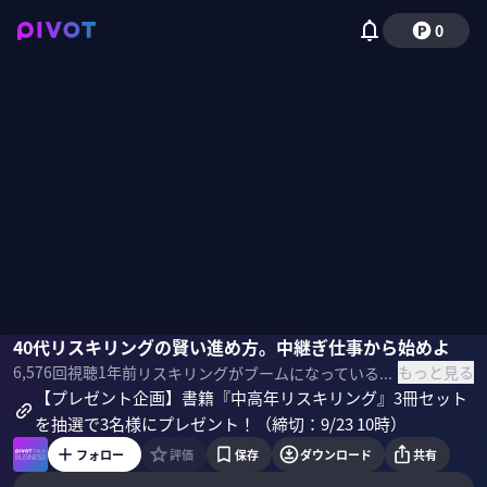
0
後藤宗明
40代リスキリングの賢い進め方。中継ぎ仕事から始めよ
佐々木紀彦
もっと見る
6,576
回視聴
1年前
リスキリングがブームになっているが、中高年リスキリングの現実は甘くない。40代には三度のクビ、100社の不合格を経験した、後藤宗明ジャパン・リスキリング・プラットフォーム代表理事に、40代リスキリングの現実と賢い進め方を聞いた。 ＜ゲスト＞ 後藤宗明 1971年生まれ。早稲田大学政治経済学部卒業。富士銀行（現・みずほ銀行）を経て、米国で起業。帰国後、米国のフィンテック企業の日本法人代表などを務めたのち、2021年に一般社団法人ジャパン・リスキリング・イニシアチブを設立し、代表理事に就任。現在は、リスキリングプラットフォームを提供する米国企業「SkyHive Technologies」の日本代表も務める。 ＜参考書籍＞ 『中高年リスキリング これからも必要とされる働き方を手にいれる』
【プレゼント企画】書籍『中高年リスキリング』3冊セット
を抽選で3名様にプレゼント！（締切：9/23 10時）
フォロー
評価
保存
ダウンロード
共有