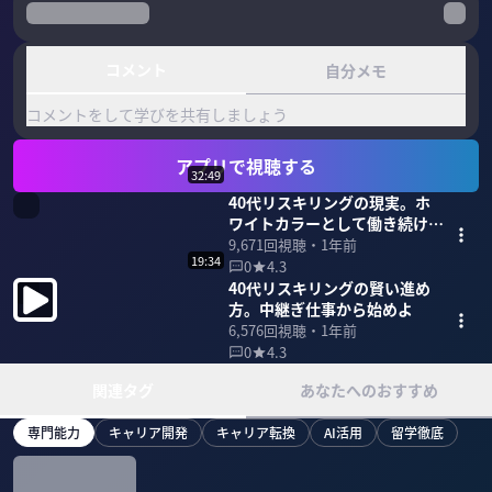
コメント
自分メモ
コメントをして学びを共有しましょう
アプリで視聴する
32:49
40代リスキリングの現実。ホ
ワイトカラーとして働き続ける
方法
9,671
回視聴・
1年前
19:34
0
4.3
40代リスキリングの賢い進め
方。中継ぎ仕事から始めよ
6,576
回視聴・
1年前
0
4.3
関連タグ
あなたへのおすすめ
専門能力
キャリア開発
キャリア転換
AI活用
留学徹底