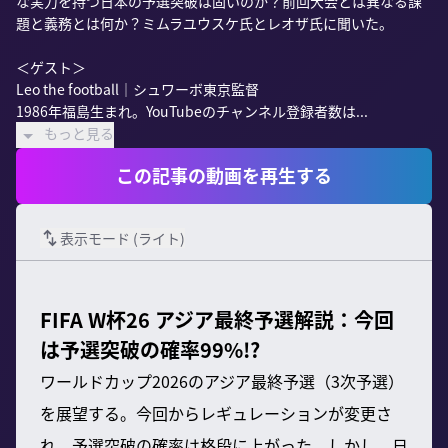
な実力を持つ日本の予選突破は固いのか？前回大会とは異なる課
題と義務とは何か？ミムラユウスケ氏とレオザ氏に聞いた。

＜ゲスト＞

Leo the football｜シュワーボ東京監督

1986年福島生まれ。YouTubeのチャンネル登録者数は...
もっと見る
この記事の動画を再生する
表示モード (
ライト
)
FIFA W杯26 アジア最終予選解説：今回
は予選突破の確率99%!?
ワールドカップ2026のアジア最終予選（3次予選）
を展望する。今回からレギュレーションが変更さ
れ、予選突破の確率は格段に上がった。しかし、日