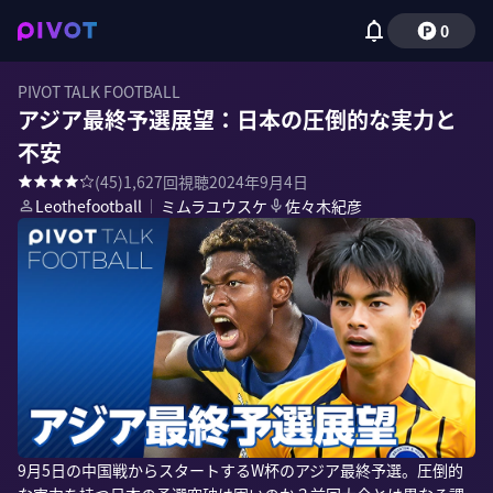
0
PIVOT TALK FOOTBALL
アジア最終予選展望：日本の圧倒的な実力と
不安
(
45
)
1,627
回視聴
2024年9月4日
Leothefootball
｜
ミムラユウスケ
佐々木紀彦
9月5日の中国戦からスタートするW杯のアジア最終予選。圧倒的