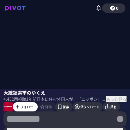
0
茂木敏充
大統領選挙のゆくえ
ジョセフ・クラフト
ティム・ケリー
もっと見る
4,432
回視聴
1年前
日本に住む外国人が、「ニッポン」の文化や経済をテーマに議論。どうすれば日本がもっと良くなるか？を考えていく番組。 今回のテーマは「大統領選挙とマーケット」 ＜ゲスト＞ 茂木敏充｜自由民主党 幹事長 栃木県足利市生まれ。東京大学、ハーバード大学大学院を経て マッキンゼーでコンサルタントを経験。1993年に衆議院議員初選。 金融・行革担当大臣、経済産業大臣、外務大臣などを歴任。 現在、自民党幹事長を務める。 ジョセフ・クラフト｜経済アナリスト 1986年カリフォルニア大学バークレイ校卒業後モルガン・スタンレーNYKに入社。 1987年同社東京支社に着任し為替と債券トレーディングの共同ヘッド。 2000年以降はマネージングディレクターを務めるコーポレート・デリバティブ・セールスの ヘッド、債券営業、アジア・太平洋地域における為替営業の責任者なども歴任。 2007年ドレスナー・クラインオート証券、2010年バンク・オブ・アメリカ東京支店副支店長兼 為替本部長などを経て、2015年ロールシャッハ・アドバイザリー㈱代表取締役就任。 SBI FXトレード社外取締役及び ソニー・グループ株式会社社外取締役。 ティム・ケリー｜ロイター通信東京支局 上級特派員 英国出身。 シェフィールド大学 (英国)卒。 2000年からブルームバーグ東京支局で首相官邸担当記者として勤務した後、 フォーブス誌東京支局長を経て2010年に上級特派員としてロイタ一通信に入社。 主に外交、安全保障を担当、最近は自動車産業の取材も精力的に行っている。
フォロー
評価
保存
ダウンロード
共有