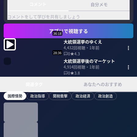
コメント
自分メモ
コメントをして学びを共有しましょう
アプリで視聴する
36:18
大統領選挙のゆくえ
4,432
回視聴・
1年前
28:36
0
4.3
大統領選挙後のマーケット
4,914
回視聴・
1年前
0
3.8
関連タグ
あなたへのおすすめ
国際情勢
政治指導
関税衝撃
政治経済
政治創造