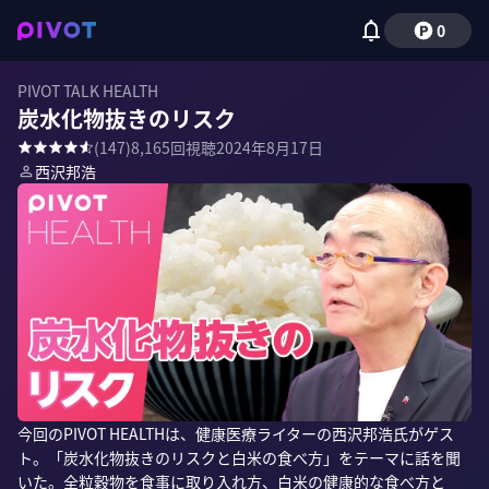
0
PIVOT TALK HEALTH
炭水化物抜きのリスク
(
147
)
8,165
回視聴
2024年8月17日
西沢邦浩
今回のPIVOT HEALTHは、健康医療ライターの西沢邦浩氏がゲス
ト。「炭水化物抜きのリスクと白米の食べ方」をテーマに話を聞
いた。全粒穀物を食事に取り入れ方、白米の健康的な食べ方と