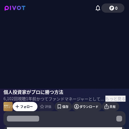
0
窪田真之
個人投資家がプロに勝つ方法
佐々木紀彦
もっと見る
6,102
回視聴
1年前
かつてファンドマネージャーとして2000億円超を運用し、ベンチマークに勝ち続けてきた窪田真之・楽天証券チーフ・ストラテジスト。「株式投資を学ぶには、本を読むだけでは不十分」と語る窪田氏が作ったのが、クイズを通して株のセンスを磨く「株トレ」。実際の問題を通じて、投資の鉄則を伝授してもらう。 ＜ゲスト＞ 窪田真之｜楽天証券経済研究所 所長 兼 チーフ・ストラテジスト 慶應義塾大学経済学部を卒業後、住友銀行に入行。その後、住銀バンカース投資顧問、大和住銀投信投資顧問にて、日本株のファンドマネージャーとして25年間運用を担当。2014年より楽天証券経済研究所チーフ・ストラテジスト。2015年より所長を兼務。 ＜関連書籍＞ 『株トレ ファンダメンタルズ編』
フォロー
評価
保存
ダウンロード
共有