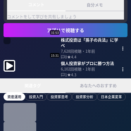
コメント
自分メモ
コメントをして学びを共有しましょう
アプリで視聴する
31:53
株式投資は「孫子の兵法」に学
べ
7,628
回視聴・
1年前
15:31
0
4.4
個人投資家がプロに勝つ方法
6,102
回視聴・
1年前
1
4.3
関連タグ
あなたへのおすすめ
資産運用
投資入門
投資家思考
投資家分析
日本企業変革