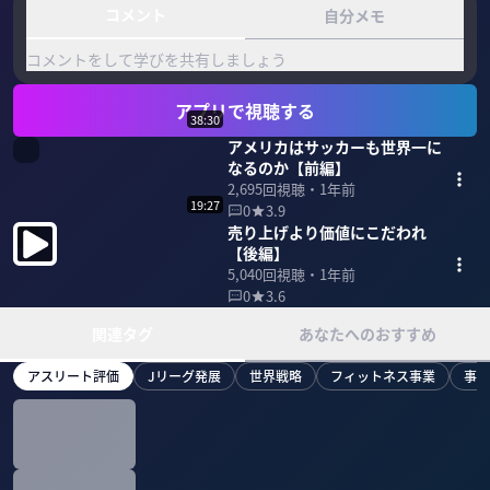
コメント
自分メモ
コメントをして学びを共有しましょう
アプリで視聴する
38:30
アメリカはサッカーも世界一に
なるのか【前編】
2,695
回視聴・
1年前
19:27
0
3.9
売り上げより価値にこだわれ
【後編】
5,040
回視聴・
1年前
0
3.6
関連タグ
あなたへのおすすめ
アスリート評価
Jリーグ発展
世界戦略
フィットネス事業
事業