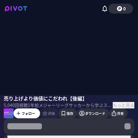
0
中村武彦
売り上げより価値にこだわれ【後編】
国山ハセン
もっと見る
5,040
回視聴
1年前
メジャーリーグサッカーから学ぶスポーツマネジメントを中村 武彦さんから学びます。
フォロー
評価
保存
ダウンロード
共有