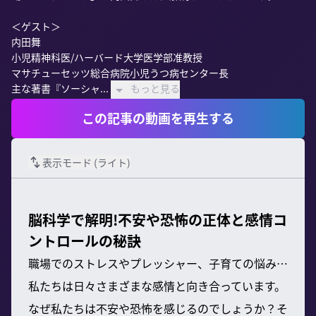
＜ゲスト＞

内田舞

小児精神科医/ハーバード大学医学部准教授

マサチューセッツ総合病院小児うつ病センター長

主な著書『ソーシャ...
もっと見る
この記事の動画を再生する
表示モード (
ライト
)
脳科学で解明!不安や恐怖の正体と感情コ
ントロールの秘訣
職場でのストレスやプレッシャー、子育ての悩み…
私たちは日々さまざまな感情と向き合っています。
なぜ私たちは不安や恐怖を感じるのでしょうか？そ