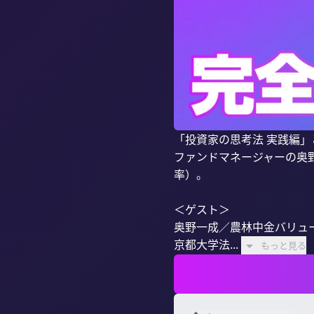
「投資家の思考法 実践編
ファンドマネージャーの奥
率）。

＜ゲスト＞ 

奥野一成／農林中金バリューイ
京都大学法...
もっと見る