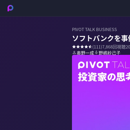
PIVOT TALK BUSINESS
ソフトバンクを事
(
111
)
7,868
回視聴
2
奥野一成
野嶋紗己子