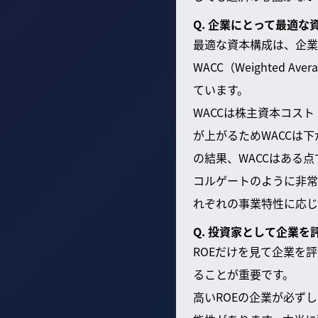
Q. 企業にとって最適
最適な資本構成は、企業
WACC（Weighted A
ています。
WACCは株主資本コス
が上がるためWACCは
の結果、WACCはある
コルゲートのように非常
れぞれの事業特性に応じ
Q. 投資家として企業
ROEだけを見て企業を
ることが重要です。
高いROEの企業が必ず