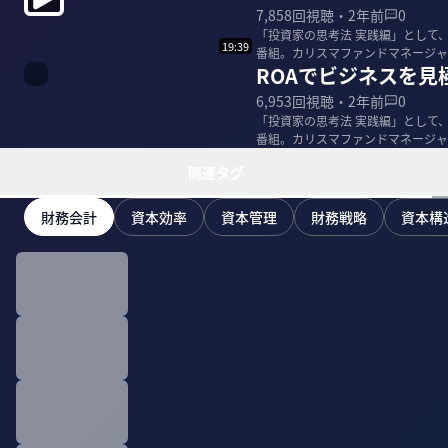
7,858
回視聴・
2年前
0
「投資家の思考法 実践編」として
19:39
番組。カリスマファンドマネージャ
ROAでビジネスを見
事例に学ぶROE...
6,953
回視聴・
2年前
0
「投資家の思考法 実践編」として
番組。カリスマファンドマネージャ
事例に学ぶROE...
関連タグ
財務会計
資本効率
資本管理
財務戦略
資本構