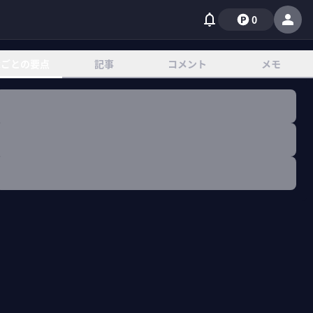
0
章ごとの要点
記事
コメント
メモ