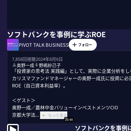
ソフトバンクを事例に学ぶROE
PIVOT TALK BUSINESS
フォロー
7,858
回視聴
2024年8月6日
奥野一成
野嶋紗己子
「投資家の思考法 実践編」として、実際に企業分析を
カリスマファンドマネージャーの奥野一成氏に投資に必
ROE（自己資本利益率）。

＜ゲスト＞ 

奥野一成／農林中金バリューインベストメンツCIO 

京都大学法...
もっと見る
26:48
ソフトバンクを事例に