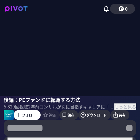
0
山本恵亮
後編：PEファンドに転職する方法
野嶋紗己子
もっと見る
5,829
回視聴
2年前
コンサルが次に目指すキャリアに「PEファンド」というものがある。プロ人材がこぞって志望する最高峰の仕事とはどのようなものなのか？ 報酬体系や職位構造は？ 転職方法や面接対策は？ 多くのハイパフォーマーの転職を支援してきたキャリアコンサルタントの山本恵亮氏に話を聞いた。
フォロー
評価
保存
ダウンロード
共有