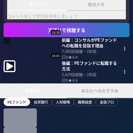
コメント
自分メモ
コメントをして学びを共有しましょう
アプリで視聴する
33:35
前編：コンサルがPEファンド
への転職を目指す理由
7,080
回視聴・
2年前
24:43
0
4.4
後編：PEファンドに転職する
方法
5,829
回視聴・
2年前
0
4.6
関連タグ
あなたへのおすすめ
PEファンド
投資銀行
人材戦略
職務経歴
金融プロ