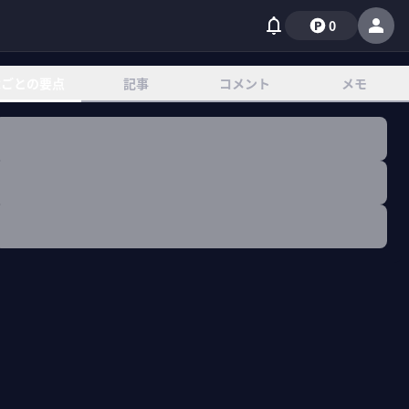
0
章ごとの要点
記事
コメント
メモ