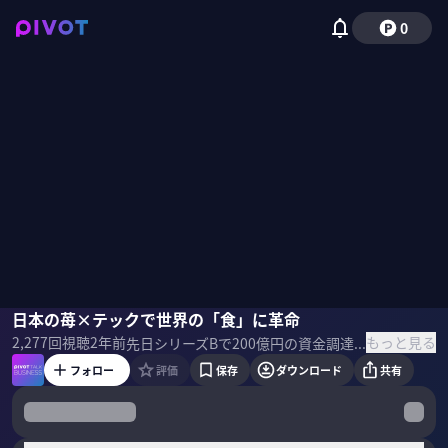
0
古賀大貴
日本の苺×テックで世界の「食」に革命
国山ハセン
もっと見る
2,277
回視聴
2年前
先日シリーズBで200億円の資金調達を行ったOishii Farm CEO古賀大貴氏が登場。 「食」の未来と日本人が世界で戦うために、必要なことを語る。 ＜ゲスト＞ 古賀大貴｜Oishii Farm CEO 幼少期を欧米で過ごし、2009年慶應大学を卒業。コンサルティングファームを経て、UCバークレーでMBA取得。持続可能な農業と、世界中に「Oishii」を広めるべく、在学中の2016年12月に「Oishii Farm」を創業、2017年から米ニューヨーク近郊にて日本のイチゴを育てる植物工場を構え、2024年2月に200億円の資金調達を実施。2024年5月にTEDカンファレンスに日本人史上4人目の登壇を果たす。 ・Oishii Farm
フォロー
評価
保存
ダウンロード
共有