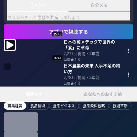
コメント
自分メモ
コメントをして学びを共有しましょう
アプリで視聴する
35:43
日本の苺×テックで世界の
「食」に革命
2,277
回視聴・
2年前
16:41
0
4.3
日本農業の未来 人手不足の補
い方
2,781
回視聴・
2年前
0
4.3
関連タグ
あなたへのおすすめ
農業経営
食品技術
食品ビジネス
食品飲料戦略
技術革新